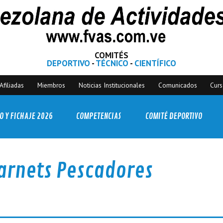
COMITÉS
DEPORTIVO
-
TÉCNICO
-
CIENTÍFICO
Afiliadas
Miembros
Noticias Institucionales
Comunicados
Cur
O Y FICHAJE 2026
COMPETENCIAS
COMITÉ DEPORTIVO
Carnets Pescadores