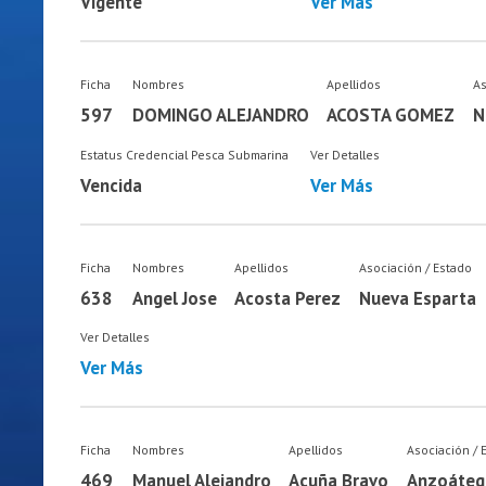
Vigente
Ver Más
Ficha
Nombres
Apellidos
As
597
DOMINGO ALEJANDRO
ACOSTA GOMEZ
N
Estatus Credencial Pesca Submarina
Ver Detalles
Vencida
Ver Más
Ficha
Nombres
Apellidos
Asociación / Estado
638
Angel Jose
Acosta Perez
Nueva Esparta
Ver Detalles
Ver Más
Ficha
Nombres
Apellidos
Asociación / 
469
Manuel Alejandro
Acuña Bravo
Anzoáteg