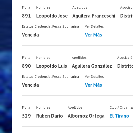
Ficha
Nombres
Apellidos
Asociac
891
Leopoldo Jose
Aguilera Franceschi
Distri
Estatus Credencial Pesca Submarina
Ver Detalles
Vencida
Ver Más
Ficha
Nombres
Apellidos
Asociació
890
Leopoldo Luis
Aguilera González
Distrit
Estatus Credencial Pesca Submarina
Ver Detalles
Vencida
Ver Más
Ficha
Nombres
Apellidos
Club / Organiz
529
Ruben Dario
Albornoz Ortega
El Tirano