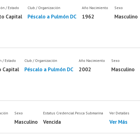
ión / Estado
Club / Organización
Año Nacimiento
Sexo
to Capital
Péscalo a Pulmón DC
1962
Masculino
n / Estado
Club / Organización
Año Nacimiento
Sexo
o Capital
Péscalo a Pulmón DC
2002
Masculino
ación
Sexo
Estatus Credencial Pesca Submarina
Ver Detalles
Masculino
Vencida
Ver Más