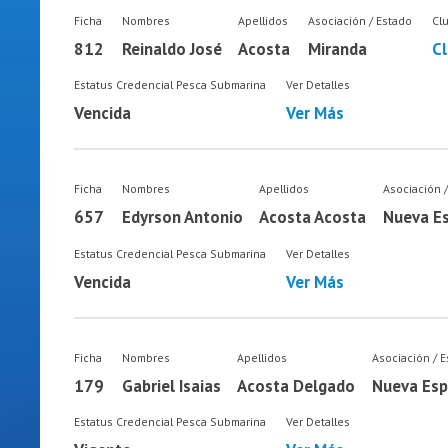
Ficha
Nombres
Apellidos
Asociación / Estado
Cl
812
Reinaldo José
Acosta
Miranda
Cl
Estatus Credencial Pesca Submarina
Ver Detalles
Vencida
Ver Más
Ficha
Nombres
Apellidos
Asociación 
657
Edyrson Antonio
Acosta Acosta
Nueva E
Estatus Credencial Pesca Submarina
Ver Detalles
Vencida
Ver Más
Ficha
Nombres
Apellidos
Asociación / 
179
Gabriel Isaias
Acosta Delgado
Nueva Esp
Estatus Credencial Pesca Submarina
Ver Detalles