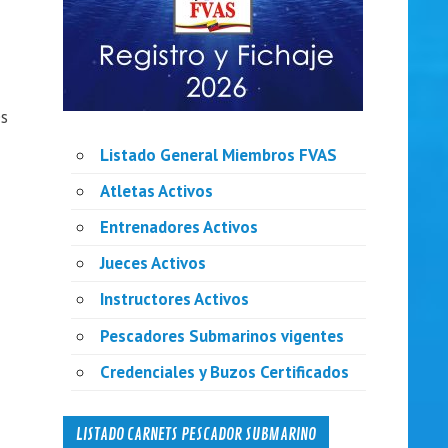
es
Listado General Miembros FVAS
Atletas Activos
Entrenadores Activos
Jueces Activos
Instructores Activos
Pescadores Submarinos vigentes
Credenciales y Buzos Certificados
LISTADO CARNETS PESCADOR SUBMARINO