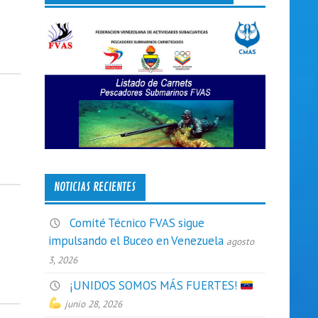
NOTICIAS RECIENTES
Comité Técnico FVAS sigue
impulsando el Buceo en Venezuela
agosto
3, 2026
¡UNIDOS SOMOS MÁS FUERTES!
junio 28, 2026