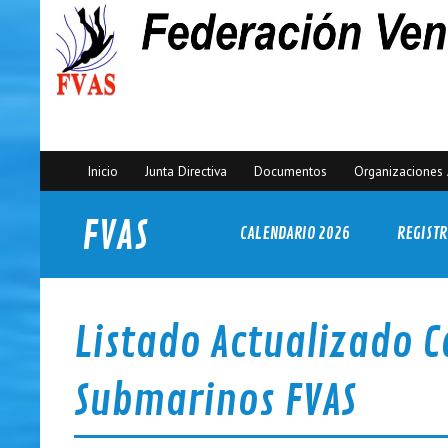
Inicio
Junta Directiva
Documentos
Organizaciones 
FVAS
CALENDARIO 2026
REGISTR
Federación Venezolana de Actividades Subacuáticas
Listado Actualizado 
Submarinos FVAS