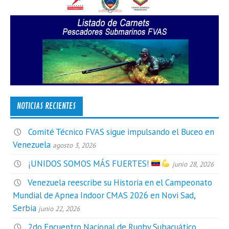
NOTICIAS RECIENTES
Comité Técnico FVAS sigue impulsando el Buceo en
Venezuela
agosto 3, 2026
¡UNIDOS SOMOS MÁS FUERTES!
junio 28, 2026
Venezuela reescribe su Historia en el Campeonato
Mundial de Apnea Indoor CMAS 2026 en Novi Sad,
Serbia
junio 22, 2026
2do Encuentro Nacional de Rugby Subacuático