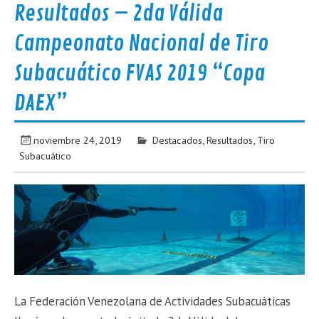
Resultados – 2da Válida
Campeonato Nacional de Tiro
Subacuático FVAS 2019 “Copa
DAEX”
noviembre 24, 2019
Destacados
,
Resultados
,
Tiro
Subacuático
La Federación Venezolana de Actividades Subacuáticas