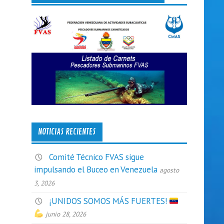
NOTICIAS RECIENTES
Comité Técnico FVAS sigue
impulsando el Buceo en Venezuela
agosto
3, 2026
¡UNIDOS SOMOS MÁS FUERTES!
junio 28, 2026