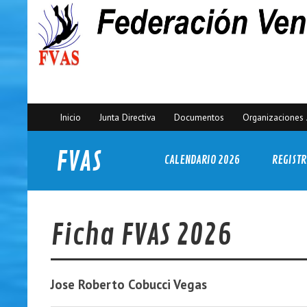
Inicio
Junta Directiva
Documentos
Organizaciones 
FVAS
CALENDARIO 2026
REGISTR
Federación Venezolana de Actividades Subacuáticas
Ficha FVAS 2026
Jose Roberto
Cobucci Vegas