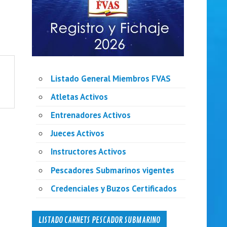
Listado General Miembros FVAS
Atletas Activos
Entrenadores Activos
Jueces Activos
Instructores Activos
Pescadores Submarinos vigentes
Credenciales y Buzos Certificados
LISTADO CARNETS PESCADOR SUBMARINO