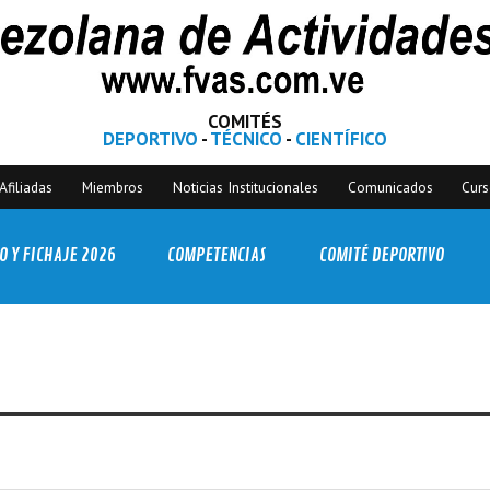
COMITÉS
DEPORTIVO
-
TÉCNICO
-
CIENTÍFICO
Afiliadas
Miembros
Noticias Institucionales
Comunicados
Cur
O Y FICHAJE 2026
COMPETENCIAS
COMITÉ DEPORTIVO