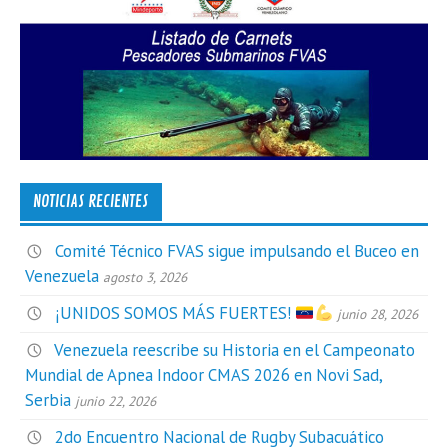
NOTICIAS RECIENTES
Comité Técnico FVAS sigue impulsando el Buceo en
Venezuela
agosto 3, 2026
¡UNIDOS SOMOS MÁS FUERTES!
junio 28, 2026
Venezuela reescribe su Historia en el Campeonato
Mundial de Apnea Indoor CMAS 2026 en Novi Sad,
Serbia
junio 22, 2026
2do Encuentro Nacional de Rugby Subacuático