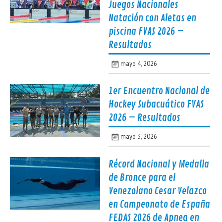
Juegos Nacionales
Natación con Aletas en
piscina FVAS 2026 –
Resultados
mayo 4, 2026
1er Encuentro Nacional de
Hockey Subacuático FVAS
2026 – Resultados
mayo 3, 2026
Récord Nacional y Medalla
de Bronce para el
Venezolano Cesar Velazco
en Campeonato de España
FEDAS 2026 de Apnea en