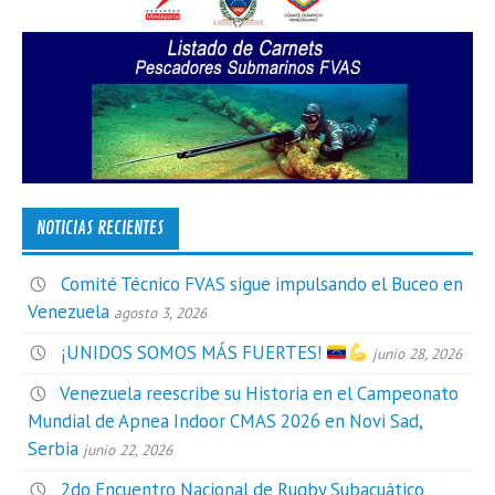
NOTICIAS RECIENTES
Comité Técnico FVAS sigue impulsando el Buceo en
Venezuela
agosto 3, 2026
¡UNIDOS SOMOS MÁS FUERTES!
junio 28, 2026
Venezuela reescribe su Historia en el Campeonato
Mundial de Apnea Indoor CMAS 2026 en Novi Sad,
Serbia
junio 22, 2026
2do Encuentro Nacional de Rugby Subacuático