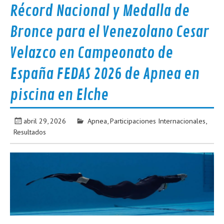
Récord Nacional y Medalla de
Bronce para el Venezolano Cesar
Velazco en Campeonato de
España FEDAS 2026 de Apnea en
piscina en Elche
abril 29, 2026
Apnea
,
Participaciones Internacionales
,
Resultados