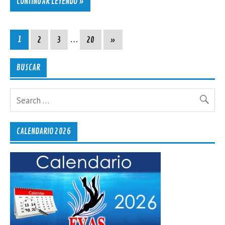
CONTINUAR LEYENDO »
1
2
3
…
20
»
BUSCAR
CALENDARIO 2026