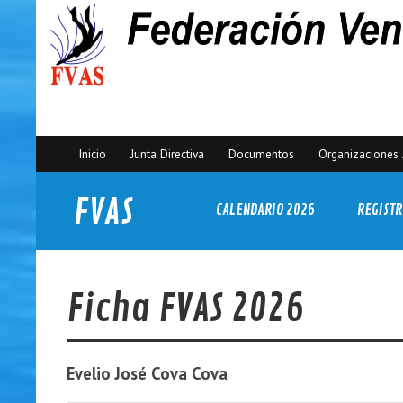
Inicio
Junta Directiva
Documentos
Organizaciones 
FVAS
CALENDARIO 2026
REGISTR
Federación Venezolana de Actividades Subacuáticas
Ficha FVAS 2026
Evelio José
Cova Cova