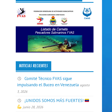
NOTICIAS RECIENTES
Comité Técnico FVAS sigue
impulsando el Buceo en Venezuela
agosto
3, 2026
¡UNIDOS SOMOS MÁS FUERTES!
junio 28, 2026