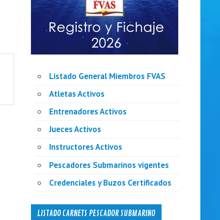
Listado General Miembros FVAS
Atletas Activos
Entrenadores Activos
Jueces Activos
Instructores Activos
Pescadores Submarinos vigentes
Credenciales y Buzos Certificados
LISTADO CARNETS PESCADOR SUBMARINO