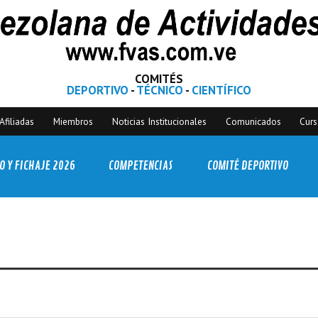
COMITÉS
DEPORTIVO
-
TÉCNICO
-
CIENTÍFICO
Afiliadas
Miembros
Noticias Institucionales
Comunicados
Cur
O Y FICHAJE 2026
COMPETENCIAS
COMITÉ DEPORTIVO