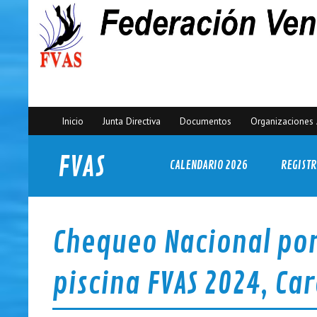
Inicio
Junta Directiva
Documentos
Organizaciones 
FVAS
CALENDARIO 2026
REGISTR
Federación Venezolana de Actividades Subacuáticas
Chequeo Nacional por
piscina FVAS 2024, Ca