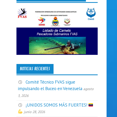
NOTICIAS RECIENTES
Comité Técnico FVAS sigue
impulsando el Buceo en Venezuela
agosto
3, 2026
¡UNIDOS SOMOS MÁS FUERTES!
junio 28, 2026