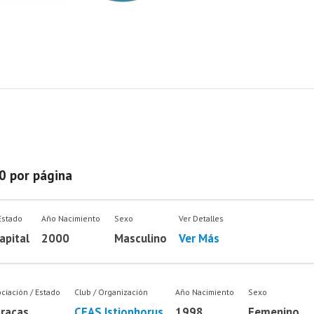
0 por página
Estado
Año Nacimiento
Sexo
Ver Detalles
apital
2000
Masculino
Ver Más
ciación / Estado
Club / Organización
Año Nacimiento
Sexo
racas
CEAS Istiophorus
1998
Femenino