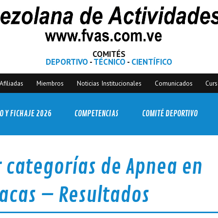
COMITÉS
DEPORTIVO
-
TÉCNICO
-
CIENTÍFICO
Afiliadas
Miembros
Noticias Institucionales
Comunicados
Cur
O Y FICHAJE 2026
COMPETENCIAS
COMITÉ DEPORTIVO
 categorías de Apnea en
racas – Resultados