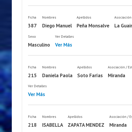
Ficha
Nombres
Apellidos
Asociación
387
Diego Manuel
Peña Monsalve
La Guai
Sexo
Ver Detalles
Masculino
Ver Más
Ficha
Nombres
Apellidos
Asociación / E
215
Daniela Paola
Soto Farías
Miranda
Ver Detalles
Ver Más
Ficha
Nombres
Apellidos
Asociación / E
218
ISABELLA
ZAPATA MENDEZ
Miranda