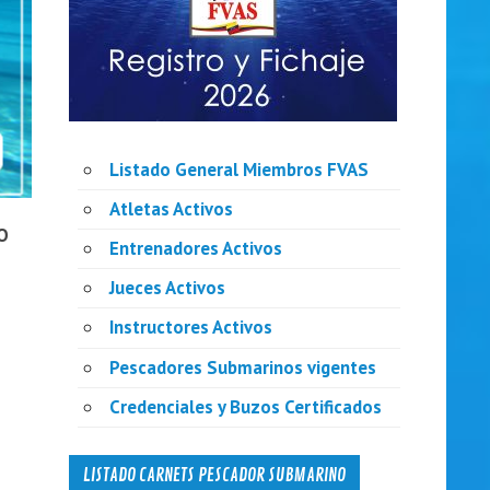
Listado General Miembros FVAS
Atletas Activos
O
Entrenadores Activos
Jueces Activos
Instructores Activos
Pescadores Submarinos vigentes
Credenciales y Buzos Certificados
LISTADO CARNETS PESCADOR SUBMARINO