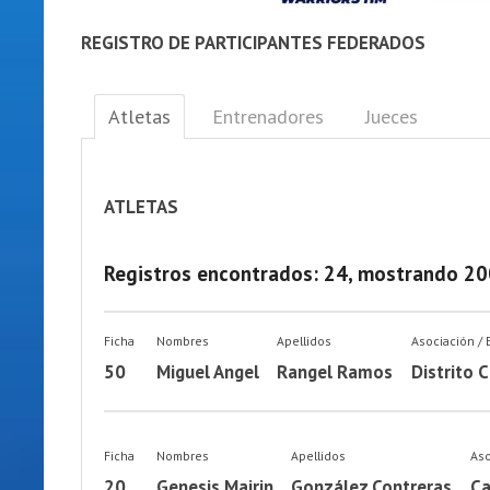
REGISTRO DE PARTICIPANTES FEDERADOS
Atletas
Entrenadores
Jueces
ATLETAS
Registros encontrados: 24, mostrando 20
Ficha
Nombres
Apellidos
Asociación / 
50
Miguel Angel
Rangel Ramos
Distrito C
Ficha
Nombres
Apellidos
Aso
20
Genesis Mairin
González Contreras
Ca