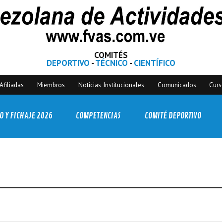
COMITÉS
DEPORTIVO
-
TÉCNICO
-
CIENTÍFICO
Afiliadas
Miembros
Noticias Institucionales
Comunicados
Cur
O Y FICHAJE 2026
COMPETENCIAS
COMITÉ DEPORTIVO