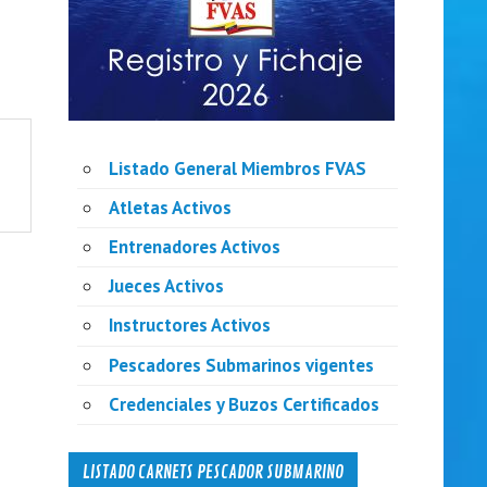
Listado General Miembros FVAS
Atletas Activos
Entrenadores Activos
Jueces Activos
Instructores Activos
Pescadores Submarinos vigentes
Credenciales y Buzos Certificados
LISTADO CARNETS PESCADOR SUBMARINO