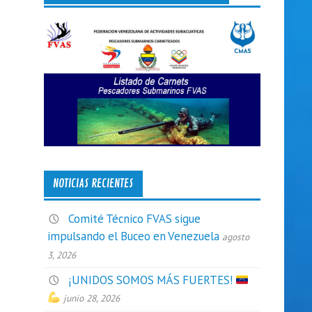
NOTICIAS RECIENTES
Comité Técnico FVAS sigue
impulsando el Buceo en Venezuela
agosto
3, 2026
¡UNIDOS SOMOS MÁS FUERTES!
junio 28, 2026