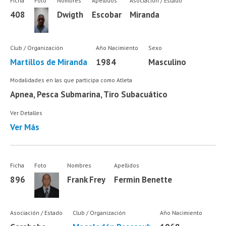
Ficha
Foto
Nombres
Apellidos
Asociación / Estado
408
Dwigth
Escobar
Miranda
Club / Organización
Año Nacimiento
Sexo
Martillos de Miranda
1984
Masculino
Modalidades en las que participa como Atleta
Apnea, Pesca Submarina, Tiro Subacuático
Ver Detalles
Ver Más
Ficha
Foto
Nombres
Apellidos
896
Frank Frey
Fermin Benette
Asociación / Estado
Club / Organización
Año Nacimiento