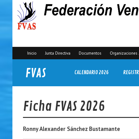
Inicio
Junta Directiva
Documentos
Organizaciones 
FVAS
CALENDARIO 2026
REGISTR
Federación Venezolana de Actividades Subacuáticas
Ficha FVAS 2026
Ronny Alexander
Sánchez Bustamante