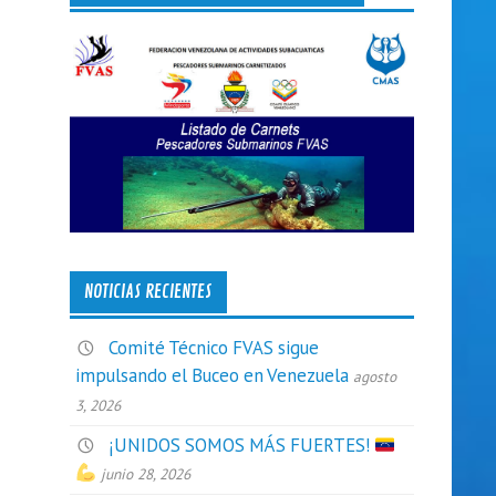
NOTICIAS RECIENTES
Comité Técnico FVAS sigue
impulsando el Buceo en Venezuela
agosto
3, 2026
¡UNIDOS SOMOS MÁS FUERTES!
junio 28, 2026