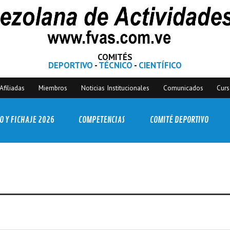
COMITÉS
DEPORTIVO
-
TÉCNICO
-
CIENTÍFICO
Afiliadas
Miembros
Noticias Institucionales
Comunicados
Cur
O Y FICHAJE 2026
COMPETENCIAS
COMITÉ DEPORTIVO