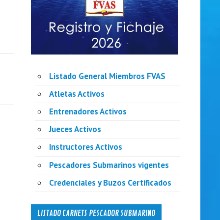
Listado General Miembros FVAS
Atletas Activos
Entrenadores Activos
Jueces Activos
Instructores Activos
Pescadores Submarinos vigentes
Credenciales y Buzos Certificados
LISTADO CARNETS PESCADOR SUBMARINO