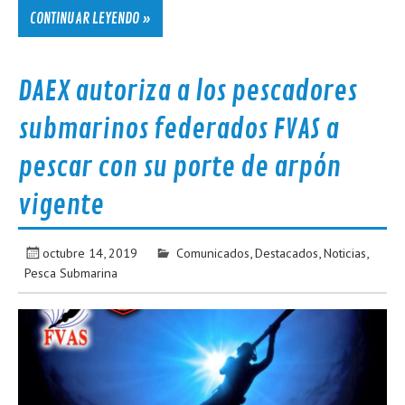
CONTINUAR LEYENDO »
DAEX autoriza a los pescadores
submarinos federados FVAS a
pescar con su porte de arpón
vigente
octubre 14, 2019
Comunicados
,
Destacados
,
Noticias
,
Pesca Submarina