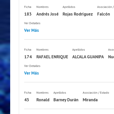
Ficha
Nombres
Apellidos
Asociación /
183
Andrés José
Rojas Rodríguez
Falcón
Ver Detalles
Ver Más
Ficha
Nombres
Apellidos
Asoc
174
RAFAEL ENRIQUE
ALCALA GUANIPA
Nu
Ver Detalles
Ver Más
Ficha
Nombres
Apellidos
Asociación / Estado
43
Ronald
Barney Durán
Miranda