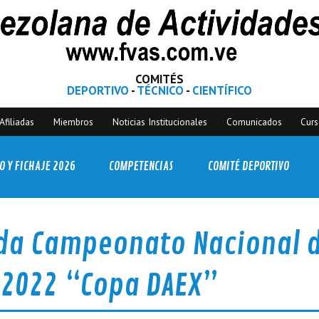
COMITÉS
DEPORTIVO
-
TÉCNICO
-
CIENTÍFICO
Afiliadas
Miembros
Noticias Institucionales
Comunicados
Cur
O Y FICHAJE 2026
COMPETENCIAS
COMITÉ DEPORTIVO
ida Campeonato Nacional 
S 2022 “Copa DAEX”