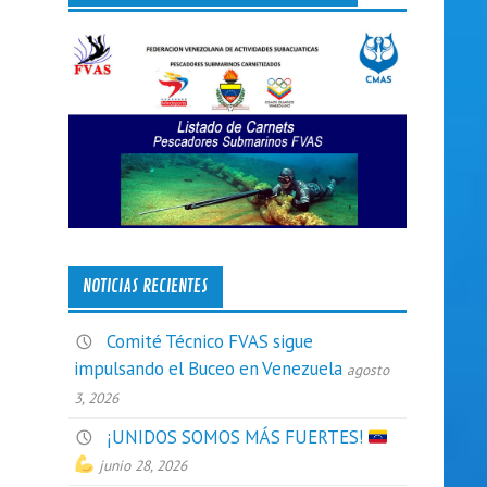
NOTICIAS RECIENTES
Comité Técnico FVAS sigue
impulsando el Buceo en Venezuela
agosto
3, 2026
¡UNIDOS SOMOS MÁS FUERTES!
junio 28, 2026