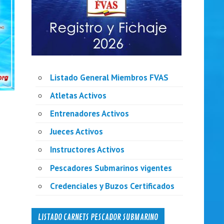
Listado General Miembros FVAS
Atletas Activos
Entrenadores Activos
Jueces Activos
Instructores Activos
Pescadores Submarinos vigentes
Credenciales y Buzos Certificados
LISTADO CARNETS PESCADOR SUBMARINO