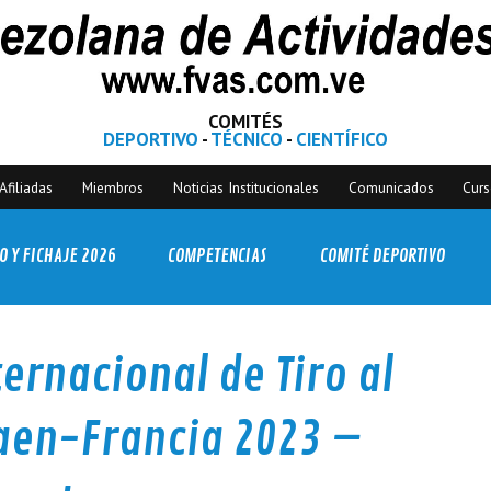
COMITÉS
DEPORTIVO
-
TÉCNICO
-
CIENTÍFICO
Afiliadas
Miembros
Noticias Institucionales
Comunicados
Cur
O Y FICHAJE 2026
COMPETENCIAS
COMITÉ DEPORTIVO
ernacional de Tiro al
aen-Francia 2023 –