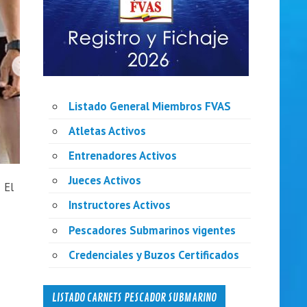
Listado General Miembros FVAS
Atletas Activos
Entrenadores Activos
Jueces Activos
 El
Instructores Activos
Pescadores Submarinos vigentes
Credenciales y Buzos Certificados
LISTADO CARNETS PESCADOR SUBMARINO