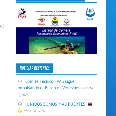
 el
NOTICIAS RECIENTES
Comité Técnico FVAS sigue
impulsando el Buceo en Venezuela
agosto
3, 2026
¡UNIDOS SOMOS MÁS FUERTES!
junio 28, 2026