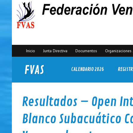
Inicio
Junta Directiva
Documentos
Organizaciones 
FVAS
CALENDARIO 2026
REGISTR
Federación Venezolana de Actividades Subacuáticas
Resultados – Open Int
Blanco Subacuático C