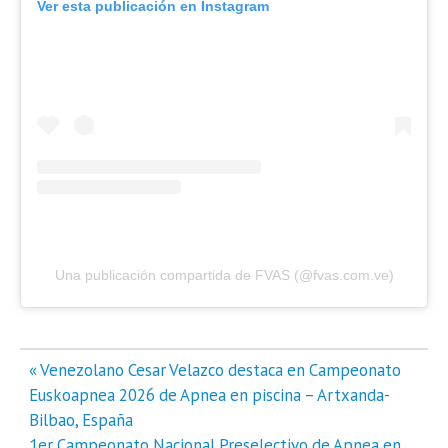
Ver esta publicación en Instagram
Una publicación compartida de FVAS (@fvas.com.ve)
Navegación
« Venezolano Cesar Velazco destaca en Campeonato
de
Euskoapnea 2026 de Apnea en piscina – Artxanda-
entradas
Bilbao, España
1er Campeonato Nacional Preselectivo de Apnea en