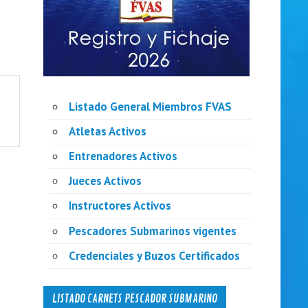
Listado General Miembros FVAS
Atletas Activos
Entrenadores Activos
Jueces Activos
Instructores Activos
Pescadores Submarinos vigentes
Credenciales y Buzos Certificados
LISTADO CARNETS PESCADOR SUBMARINO