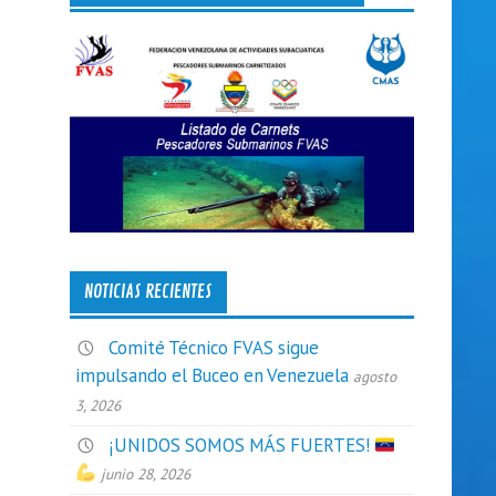
NOTICIAS RECIENTES
Comité Técnico FVAS sigue
impulsando el Buceo en Venezuela
agosto
3, 2026
¡UNIDOS SOMOS MÁS FUERTES!
junio 28, 2026