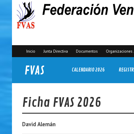
Inicio
Junta Directiva
Documentos
Organizaciones 
FVAS
CALENDARIO 2026
REGISTR
Federación Venezolana de Actividades Subacuáticas
Ficha FVAS 2026
David
Alemán