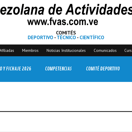
COMITÉS
DEPORTIVO
-
TÉCNICO
-
CIENTÍFICO
Afiliadas
Miembros
Noticias Institucionales
Comunicados
Cur
O Y FICHAJE 2026
COMPETENCIAS
COMITÉ DEPORTIVO