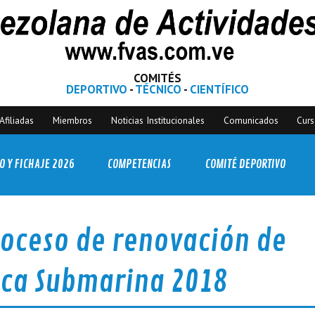
COMITÉS
DEPORTIVO
-
TÉCNICO
-
CIENTÍFICO
Afiliadas
Miembros
Noticias Institucionales
Comunicados
Cur
O Y FICHAJE 2026
COMPETENCIAS
COMITÉ DEPORTIVO
roceso de renovación de
sca Submarina 2018