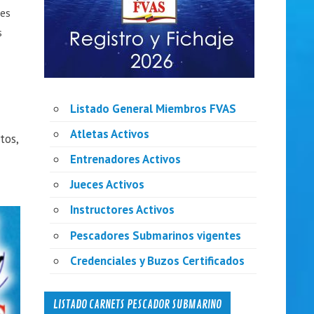
nes
s
Listado General Miembros FVAS
Atletas Activos
tos,
Entrenadores Activos
Jueces Activos
Instructores Activos
Pescadores Submarinos vigentes
Credenciales y Buzos Certificados
LISTADO CARNETS PESCADOR SUBMARINO