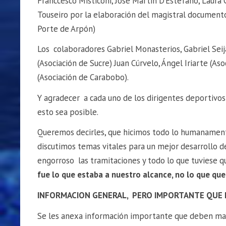
Franccesco Misticoni, José Martin D’Estefano, Laura G
Touseiro por la elaboración del magistral document
Porte de Arpón)
Los colaboradores Gabriel Monasterios, Gabriel Seija
(Asociación de Sucre) Juan Cúrvelo, Ángel Iriarte (A
(Asociación de Carabobo).
Y agradecer a cada uno de los dirigentes deportivos
esto sea posible.
Queremos decirles, que hicimos todo lo humanament
discutimos temas vitales para un mejor desarrollo d
engorroso las tramitaciones y todo lo que tuviese q
fue lo que estaba a nuestro alcance, no lo que qu
INFORMACION GENERAL, PERO IMPORTANTE QUE
Se les anexa información importante que deben m