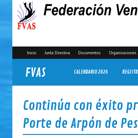
Inicio
Junta Directiva
Documentos
Organizaciones 
FVAS
CALENDARIO 2026
REGISTR
Federación Venezolana de Actividades Subacuáticas
Continúa con éxito p
Porte de Arpón de Pe