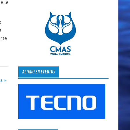
e le
o
s
orte
ALIADO EN EVENTOS
a »