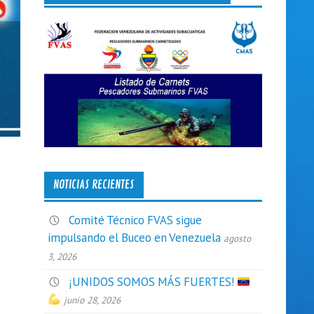
NOTICIAS RECIENTES
Comité Técnico FVAS sigue
impulsando el Buceo en Venezuela
agosto
3, 2026
¡UNIDOS SOMOS MÁS FUERTES!
junio 28, 2026