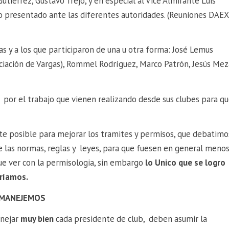
utierrez, Gustavo Trejo, y en especial al Vice Almirante Luis
o presentado ante las diferentes autoridades. (Reuniones DAEX
s y a los que participaron de una u otra forma: José Lemus
sociación de Vargas), Rommel Rodríguez, Marco Patrón, Jesús Mez
 por el trabajo que vienen realizando desde sus clubes para q
e posible para mejorar los tramites y permisos, que debatimo
e las normas, reglas y leyes, para que fuesen en general meno
ue ver con la permisologia, sin embargo
lo Unico que se logro
eríamos.
 MANEJEMOS
anejar
muy bien
cada presidente de club, deben asumir la