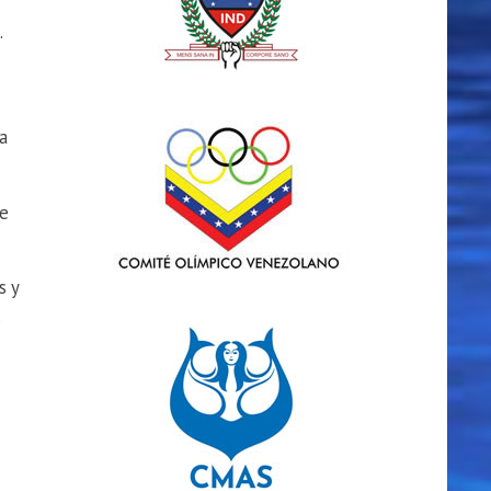
.
a
ue
s y
s