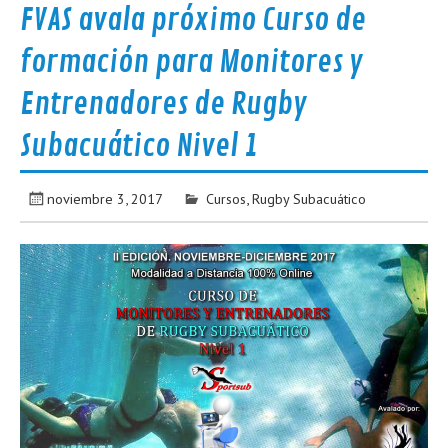
FVAS avala próximo Curso de
formación para Monitores y
Entrenadores de Rugby
Subacuático Nivel 1
noviembre 3, 2017
Cursos
,
Rugby Subacuático