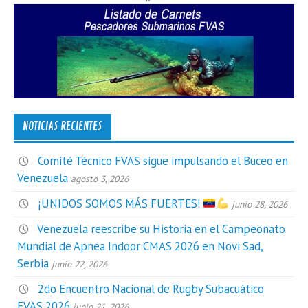
NOTICIAS RECIENTES
Comité Técnico FVAS sigue impulsando el Buceo en
Venezuela
agosto 3, 2026
¡UNIDOS SOMOS MÁS FUERTES!
junio 28, 2026
Venezuela reescribe su Historia en el Campeonato
Mundial de Apnea Indoor CMAS 2026 en Novi Sad,
Serbia
junio 22, 2026
2do Encuentro Nacional de Rugby Subacuático
FVAS 2026
junio 21, 2026