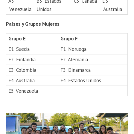
A3
B3
Estados
C3
Canadá
D3
Venezuela
Unidos
Australia
Países y Grupos Mujeres
Grupo E
Grupo F
E1
Suecia
F1
Noruega
E2
Finlandia
F2
Alemania
E3
Colombia
F3
Dinamarca
E4
Australia
F4
Estados Unidos
E5
Venezuela