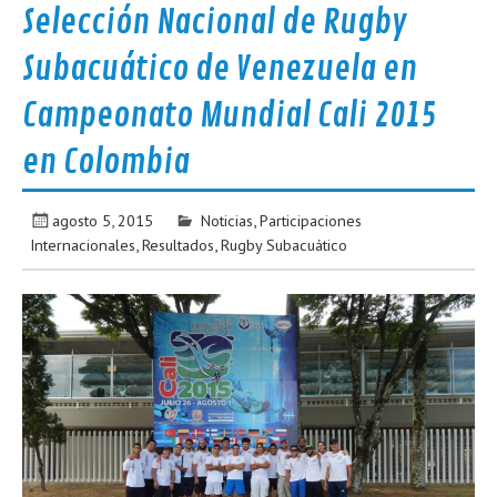
Selección Nacional de Rugby
Subacuático de Venezuela en
Campeonato Mundial Cali 2015
en Colombia
agosto 5, 2015
Noticias
,
Participaciones
Internacionales
,
Resultados
,
Rugby Subacuático