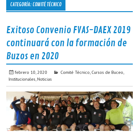
CATEGORÍA:
COMITÉ TÉCNICO
Exitoso Convenio FVAS-DAEX 2019
continuará con la formación de
Buzos en 2020
febrero 10, 2020
Comité Técnico
,
Cursos de Buceo
,
Institucionales
,
Noticias