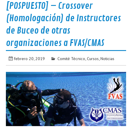
[POSPUESTO] – Crossover
(Homologación) de Instructores
de Buceo de otras
organizaciones a FVAS/CMAS
febrero 20, 2019
Comité Técnico
,
Cursos
,
Noticias