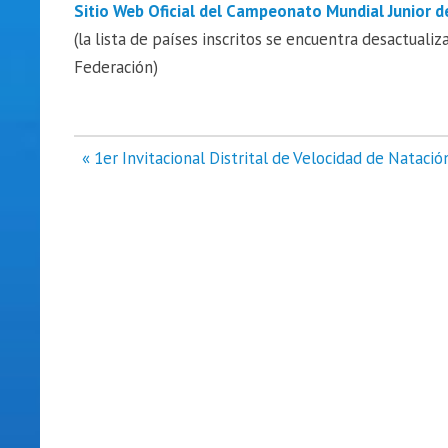
Sitio Web Oficial del Campeonato Mundial Junior d
(la lista de países inscritos se encuentra desactualiz
Federación)
Navegación
« 1er Invitacional Distrital de Velocidad de Nataci
de
entradas