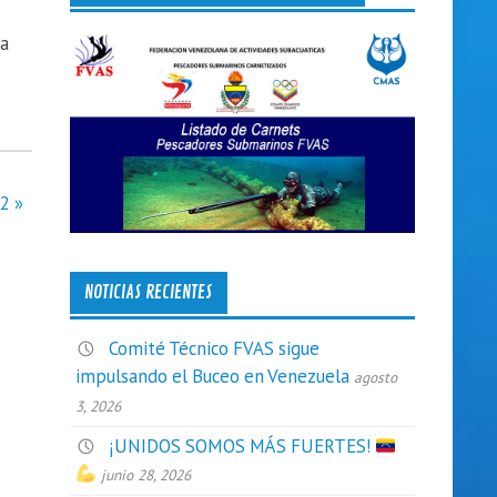
la
2 »
NOTICIAS RECIENTES
Comité Técnico FVAS sigue
impulsando el Buceo en Venezuela
agosto
3, 2026
¡UNIDOS SOMOS MÁS FUERTES!
junio 28, 2026