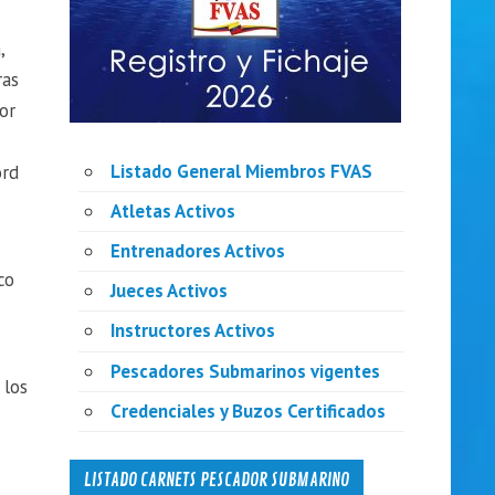
,
ras
or
Listado General Miembros FVAS
ord
Atletas Activos
Entrenadores Activos
co
Jueces Activos
Instructores Activos
Pescadores Submarinos vigentes
 los
Credenciales y Buzos Certificados
LISTADO CARNETS PESCADOR SUBMARINO