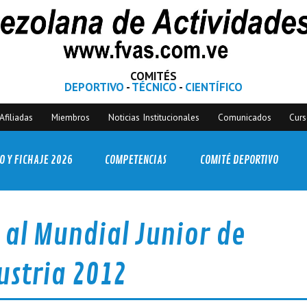
COMITÉS
DEPORTIVO
-
TÉCNICO
-
CIENTÍFICO
Afiliadas
Miembros
Noticias Institucionales
Comunicados
Cur
O Y FICHAJE 2026
COMPETENCIAS
COMITÉ DEPORTIVO
á al Mundial Junior de
ustria 2012