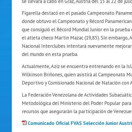
se llevará a cabo en Graz, Austria del 15 al 22 de juli
Figarella destacó en el pasado Campeonato Panameric
donde obtuvo el Campeonato y Récord Panamericano 
que consiguió el Récord Mundial Junior en la prueba
el atleta checo Martin Mazac (19,85). Sin embargo,
Nacional Interclubes intentará nuevamente mejorar es
del mundo en esta prueba.
Actualmente, Aziz se encuentra entrenando en la Isl
Wilkinson Briñones, quien asistirá al Campeonato Mu
Deportivo y Comisionado Nacional de Natación con 
La Federación Venezolana de Actividades Subacuática
Metodológica del Ministerio del Poder Popular para 
recursos que asegurarán la participación de Venezu
Comunicado Oficial FVAS Selección Junior Austr