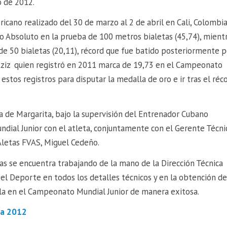
o de 2012.
ano realizado del 30 de marzo al 2 de abril en Cali, Colombia
Absoluto en la prueba de 100 metros bialetas (45,74), mient
 de 50 bialetas (20,11), récord que fue batido posteriormente p
 Aziz quien registró en 2011 marca de 19,73 en el Campeonato
tos registros para disputar la medalla de oro e ir tras el réc
a de Margarita, bajo la supervisión del Entrenador Cubano
ndial Junior con el atleta, conjuntamente con el Gerente Técni
Aletas FVAS, Miguel Cedeño.
s se encuentra trabajando de la mano de la Dirección Técnica
el Deporte en todos los detalles técnicos y en la obtención de
ela en el Campeonato Mundial Junior de manera exitosa.
ia 2012