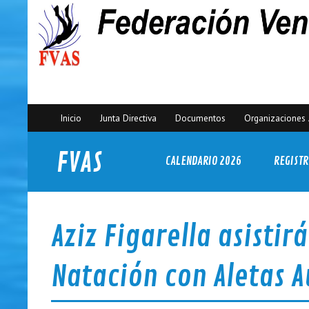
Inicio
Junta Directiva
Documentos
Organizaciones 
FVAS
CALENDARIO 2026
REGISTR
Federación Venezolana de Actividades Subacuáticas
Aziz Figarella asistir
Natación con Aletas A