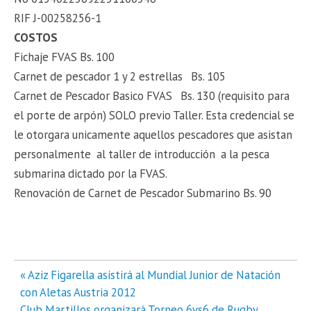
RIF J-00258256-1
COSTOS
Fichaje FVAS Bs. 100
Carnet de pescador 1 y 2 estrellas Bs. 105
Carnet de Pescador Basico FVAS Bs. 130 (requisito para
el porte de arpón) SOLO previo Taller. Esta credencial se
le otorgara unicamente aquellos pescadores que asistan
personalmente al taller de introducción a la pesca
submarina dictado por la FVAS.
Renovación de Carnet de Pescador Submarino Bs. 90
Navegación
« Aziz Figarella asistirá al Mundial Junior de Natación
de
con Aletas Austria 2012
entradas
Club Martillos organizará Torneo 6vs6 de Rugby