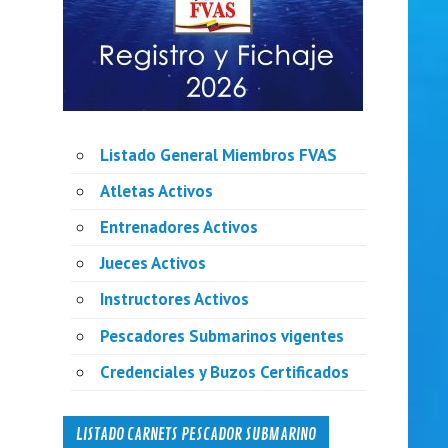
Listado General Miembros FVAS
Atletas Activos
Entrenadores Activos
Jueces Activos
Instructores Activos
Pescadores Submarinos vigentes
Credenciales y Buzos Certificados
LISTADO CARNETS PESCADOR SUBMARINO