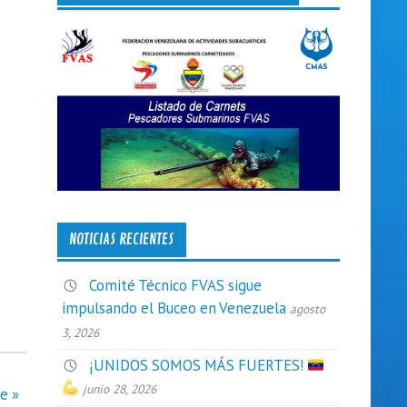
NOTICIAS RECIENTES
Comité Técnico FVAS sigue
impulsando el Buceo en Venezuela
agosto
3, 2026
¡UNIDOS SOMOS MÁS FUERTES!
junio 28, 2026
e »