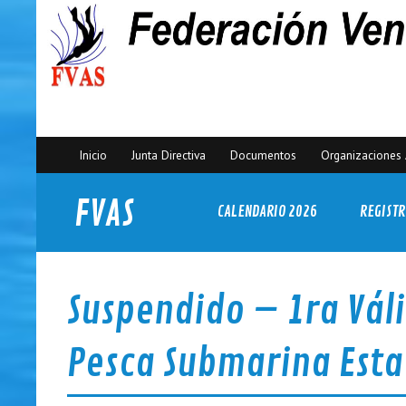
Inicio
Junta Directiva
Documentos
Organizaciones 
FVAS
CALENDARIO 2026
REGISTR
Federación Venezolana de Actividades Subacuáticas
Suspendido – 1ra Váli
Pesca Submarina Est