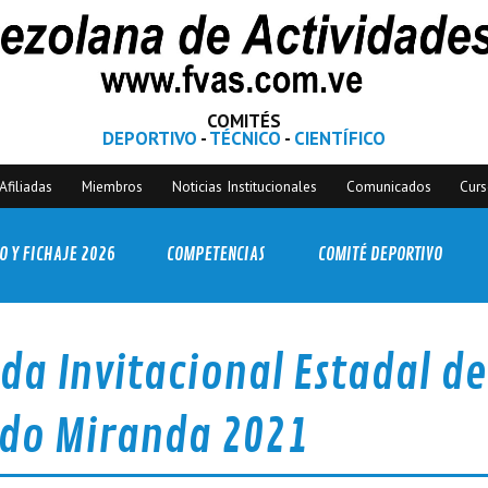
COMITÉS
DEPORTIVO
-
TÉCNICO
-
CIENTÍFICO
Afiliadas
Miembros
Noticias Institucionales
Comunicados
Cur
O Y FICHAJE 2026
COMPETENCIAS
COMITÉ DEPORTIVO
da Invitacional Estadal de
ado Miranda 2021