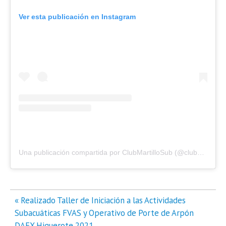
Ver esta publicación en Instagram
Una publicación compartida por ClubMartilloSub (@clubmartillosub)
Navegación
« Realizado Taller de Iniciación a las Actividades
de
Subacuáticas FVAS y Operativo de Porte de Arpón
entradas
DAEX Higuerote 2021