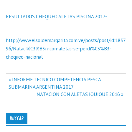
RESULTADOS CHEQUEO ALETAS PISCINA 2017-
http://www.elsoldemargarita.com.ve/posts/post/id:1837
96/Nataci%C3%B3n-con-aletas-se-perdi%C3%B3-
chequeo-nacional
Navegación
« INFORME TECNICO COMPETENCIA PESCA
de
SUBMARINA ARGENTINA 2017
entradas
NATACION CON ALETAS IQUIQUE 2016 »
BUSCAR