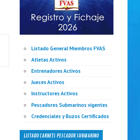
Listado General Miembros FVAS
Atletas Activos
Entrenadores Activos
Jueces Activos
Instructores Activos
Pescadores Submarinos vigentes
Credenciales y Buzos Certificados
LISTADO CARNETS PESCADOR SUBMARINO