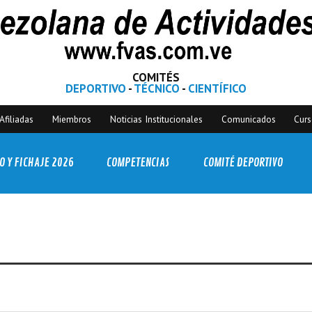
COMITÉS
DEPORTIVO
-
TÉCNICO
-
CIENTÍFICO
Afiliadas
Miembros
Noticias Institucionales
Comunicados
Cur
O Y FICHAJE 2026
COMPETENCIAS
COMITÉ DEPORTIVO