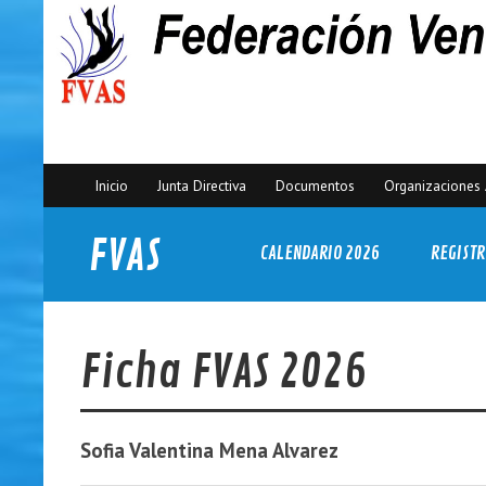
Inicio
Junta Directiva
Documentos
Organizaciones 
FVAS
CALENDARIO 2026
REGISTR
Federación Venezolana de Actividades Subacuáticas
Ficha FVAS 2026
Sofia Valentina
Mena Alvarez