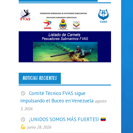
NOTICIAS RECIENTES
Comité Técnico FVAS sigue
impulsando el Buceo en Venezuela
agosto
3, 2026
¡UNIDOS SOMOS MÁS FUERTES!
junio 28, 2026