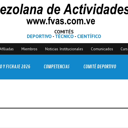
COMITÉS
DEPORTIVO
-
TÉCNICO
-
CIENTÍFICO
Afiliadas
Miembros
Noticias Institucionales
Comunicados
Cur
O Y FICHAJE 2026
COMPETENCIAS
COMITÉ DEPORTIVO