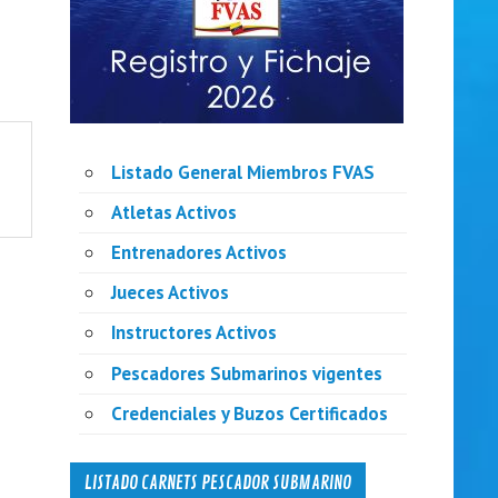
Listado General Miembros FVAS
Atletas Activos
Entrenadores Activos
Jueces Activos
Instructores Activos
Pescadores Submarinos vigentes
Credenciales y Buzos Certificados
LISTADO CARNETS PESCADOR SUBMARINO