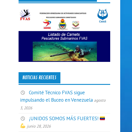
NOTICIAS RECIENTES
Comité Técnico FVAS sigue
impulsando el Buceo en Venezuela
agosto
3, 2026
¡UNIDOS SOMOS MÁS FUERTES!
junio 28, 2026