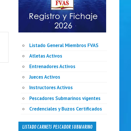
Listado General Miembros FVAS
Atletas Activos
Entrenadores Activos
Jueces Activos
Instructores Activos
Pescadores Submarinos vigentes
Credenciales y Buzos Certificados
LISTADO CARNETS PESCADOR SUBMARINO