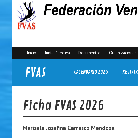
Inicio
Junta Directiva
Documentos
Organizaciones 
FVAS
CALENDARIO 2026
REGISTR
Federación Venezolana de Actividades Subacuáticas
Ficha FVAS 2026
Marisela Josefina
Carrasco Mendoza