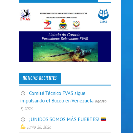
NOTICIAS RECIENTES
Comité Técnico FVAS sigue
impulsando el Buceo en Venezuela
agosto
3, 2026
¡UNIDOS SOMOS MÁS FUERTES!
junio 28, 2026