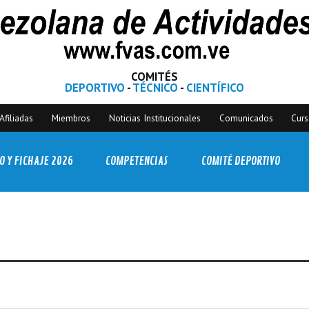
COMITÉS
DEPORTIVO
-
TÉCNICO
-
CIENTÍFICO
Afiliadas
Miembros
Noticias Institucionales
Comunicados
Cur
O Y FICHAJE 2026
COMPETENCIAS
COMITÉ DEPORTIVO