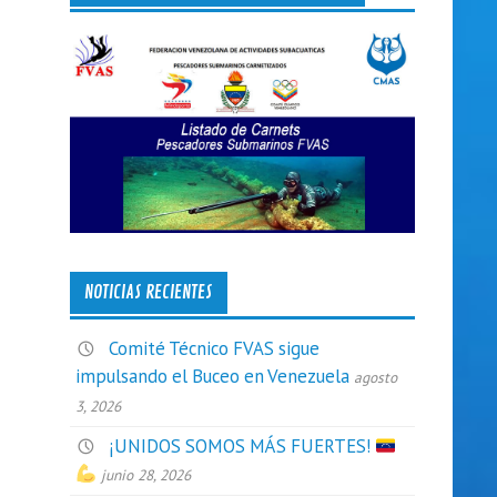
NOTICIAS RECIENTES
Comité Técnico FVAS sigue
impulsando el Buceo en Venezuela
agosto
3, 2026
¡UNIDOS SOMOS MÁS FUERTES!
junio 28, 2026