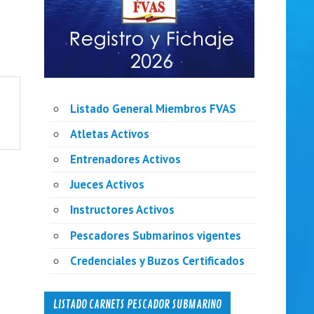
Listado General Miembros FVAS
Atletas Activos
Entrenadores Activos
Jueces Activos
Instructores Activos
Pescadores Submarinos vigentes
Credenciales y Buzos Certificados
LISTADO CARNETS PESCADOR SUBMARINO