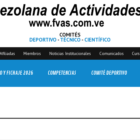
COMITÉS
DEPORTIVO
-
TÉCNICO
-
CIENTÍFICO
Afiliadas
Miembros
Noticias Institucionales
Comunicados
Cur
O Y FICHAJE 2026
COMPETENCIAS
COMITÉ DEPORTIVO