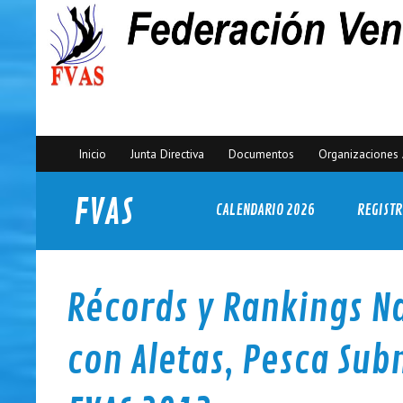
Inicio
Junta Directiva
Documentos
Organizaciones 
FVAS
CALENDARIO 2026
REGISTR
Federación Venezolana de Actividades Subacuáticas
Récords y Rankings N
con Aletas, Pesca Su