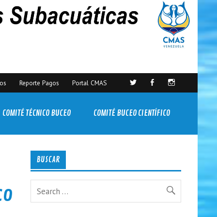
sos
Reporte Pagos
Portal CMAS
COMITÉ TÉCNICO BUCEO
COMITÉ BUCEO CIENTÍFICO
BUSCAR
co