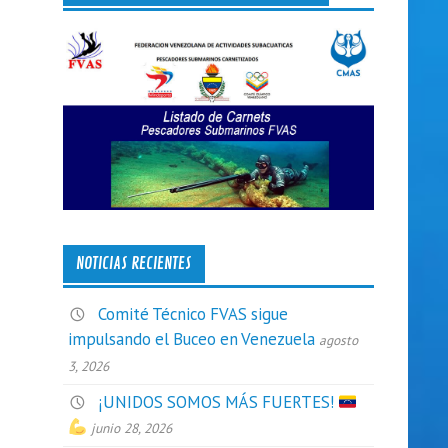
NOTICIAS RECIENTES
Comité Técnico FVAS sigue
impulsando el Buceo en Venezuela
agosto
3, 2026
¡UNIDOS SOMOS MÁS FUERTES!
junio 28, 2026