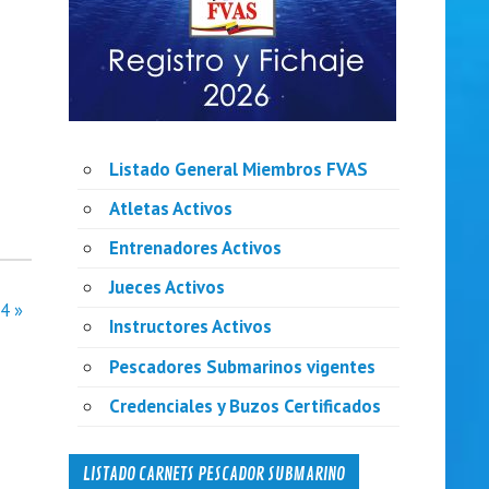
Listado General Miembros FVAS
Atletas Activos
Entrenadores Activos
Jueces Activos
4 »
Instructores Activos
Pescadores Submarinos vigentes
Credenciales y Buzos Certificados
LISTADO CARNETS PESCADOR SUBMARINO