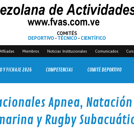
COMITÉS
DEPORTIVO
-
TÉCNICO
-
CIENTÍFICO
Afiliadas
Miembros
Noticias Institucionales
Comunicados
Cur
O Y FICHAJE 2026
COMPETENCIAS
COMITÉ DEPORTIVO
acionales Apnea, Natación
bmarina y Rugby Subacuáti