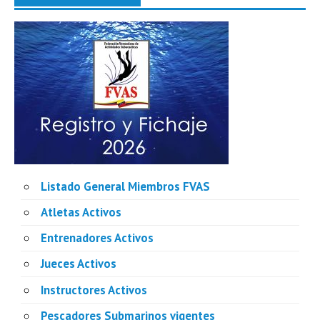
Listado General Miembros FVAS
Atletas Activos
Entrenadores Activos
Jueces Activos
Instructores Activos
Pescadores Submarinos vigentes