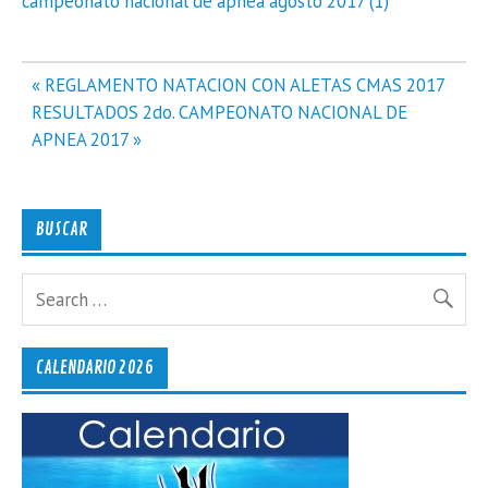
campeonato nacional de apnea agosto 2017 (1)
Navegación
« REGLAMENTO NATACION CON ALETAS CMAS 2017
de
RESULTADOS 2do. CAMPEONATO NACIONAL DE
entradas
APNEA 2017 »
BUSCAR
CALENDARIO 2026