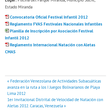
Lugar:
Piscina del Parque Miranda, Municipio Sucre,
Estado Miranda
Convocatoria Oficial Festival Infantil 2012
Reglamento FVAS Festivales Nacionales Infantiles
Planilla de Inscripción por Asociación Festival
Infantil 2012
Reglamento Internacional Natación con Aletas
CMAS
Navegación
« Federación Venezolana de Actividades Subacuáticas
de
avanza en la ruta a los I Juegos Bolivarianos de Playa
entradas
Lima 2012
1er Invitacional Distrital de Velocidad de Natación con
Aletas 2012. Caracas, Venezuela »