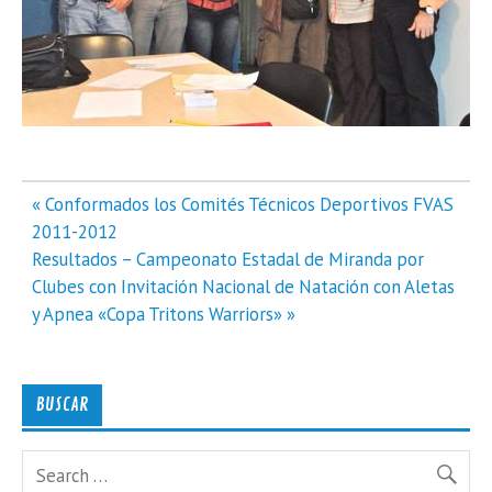
Navegación
« Conformados los Comités Técnicos Deportivos FVAS
de
2011-2012
entradas
Resultados – Campeonato Estadal de Miranda por
Clubes con Invitación Nacional de Natación con Aletas
y Apnea «Copa Tritons Warriors» »
BUSCAR