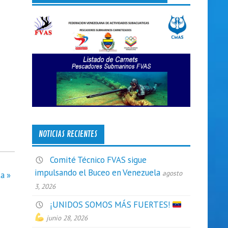
NOTICIAS RECIENTES
Comité Técnico FVAS sigue
impulsando el Buceo en Venezuela
agosto
a »
3, 2026
¡UNIDOS SOMOS MÁS FUERTES!
junio 28, 2026