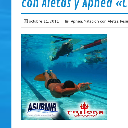
con Aletas y Apnea «C
octubre 11, 2011
Apnea
,
Natación con Aletas
,
Resu