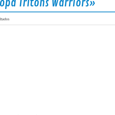
opa Tritons Warriors»
ltados