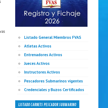
s
vas
Listado General Miembros FVAS
Atletas Activos
Entrenadores Activos
Jueces Activos
Instructores Activos
Pescadores Submarinos vigentes
Credenciales y Buzos Certificados
LISTADO CARNETS PESCADOR SUBMARINO