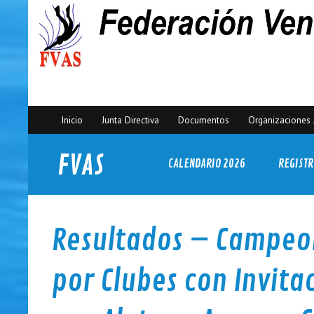
Inicio
Junta Directiva
Documentos
Organizaciones 
FVAS
CALENDARIO 2026
REGISTR
Federación Venezolana de Actividades Subacuáticas
Resultados – Campeo
por Clubes con Invita