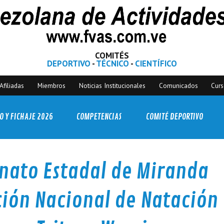
COMITÉS
DEPORTIVO
-
TÉCNICO
-
CIENTÍFICO
Afiliadas
Miembros
Noticias Institucionales
Comunicados
Cur
O Y FICHAJE 2026
COMPETENCIAS
COMITÉ DEPORTIVO
nato Estadal de Miranda
ción Nacional de Natación