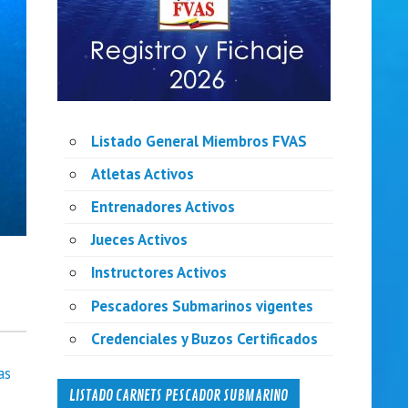
Listado General Miembros FVAS
Atletas Activos
Entrenadores Activos
Jueces Activos
Instructores Activos
Pescadores Submarinos vigentes
Credenciales y Buzos Certificados
as
LISTADO CARNETS PESCADOR SUBMARINO