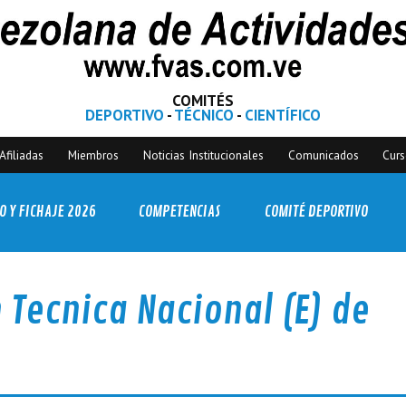
COMITÉS
DEPORTIVO
-
TÉCNICO
-
CIENTÍFICO
Afiliadas
Miembros
Noticias Institucionales
Comunicados
Cur
O Y FICHAJE 2026
COMPETENCIAS
COMITÉ DEPORTIVO
Tecnica Nacional (E) de