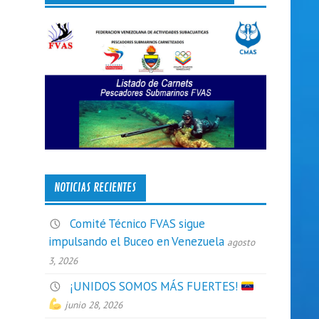
NOTICIAS RECIENTES
Comité Técnico FVAS sigue
impulsando el Buceo en Venezuela
agosto
3, 2026
¡UNIDOS SOMOS MÁS FUERTES!
junio 28, 2026