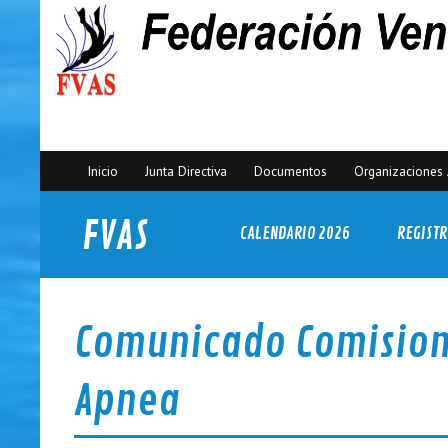
Inicio
Junta Directiva
Documentos
Organizaciones 
FVAS
CALENDARIO 2026
REGISTR
Federación Venezolana de Actividades Subacuáticas
Comunicado Comision 
Apnea