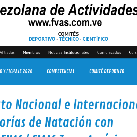
COMITÉS
DEPORTIVO
-
TÉCNICO
-
CIENTÍFICO
Afiliadas
Miembros
Noticias Institucionales
Comunicados
Cur
O Y FICHAJE 2026
COMPETENCIAS
COMITÉ DEPORTIVO
o Nacional e Internacion
orías de Natación con