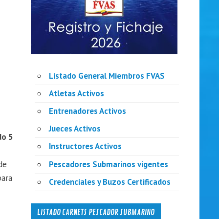
Listado General Miembros FVAS
Atletas Activos
Entrenadores Activos
Jueces Activos
do 5
Instructores Activos
Pescadores Submarinos vigentes
de
para
Credenciales y Buzos Certificados
LISTADO CARNETS PESCADOR SUBMARINO