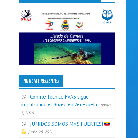
NOTICIAS RECIENTES
Comité Técnico FVAS sigue
impulsando el Buceo en Venezuela
agosto
3, 2026
¡UNIDOS SOMOS MÁS FUERTES!
junio 28, 2026