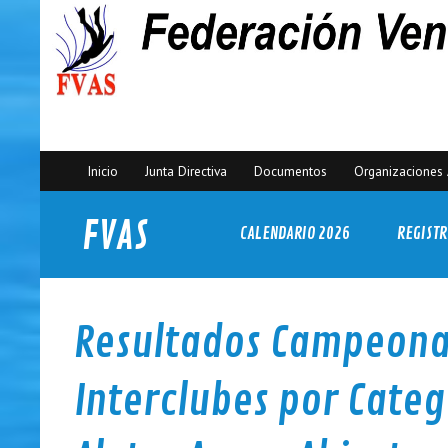
Inicio
Junta Directiva
Documentos
Organizaciones 
FVAS
CALENDARIO 2026
REGISTR
Federación Venezolana de Actividades Subacuáticas
Resultados Campeonat
Interclubes por Categ