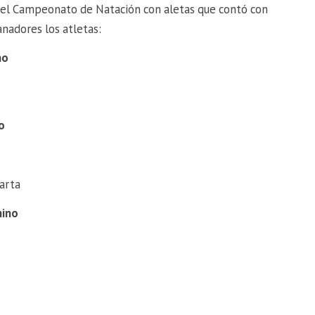
el Campeonato de Natación con aletas que contó con
anadores los atletas:
no
o
arta
nino
o