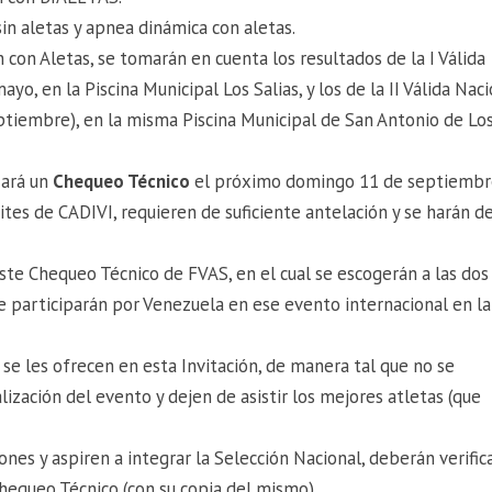
in aletas y apnea dinámica con aletas.
 con Aletas, se tomarán en cuenta los resultados de la I Válida
yo, en la Piscina Municipal Los Salias, y los de la II Válida Nac
eptiembre), en la misma Piscina Municipal de San Antonio de Lo
zará un
Chequeo Técnico
el próximo domingo 11 de septiembr
ámites de CADIVI, requieren de suficiente antelación y se harán d
 este Chequeo Técnico de FVAS, en el cual se escogerán a las dos
e participarán por Venezuela en ese evento internacional en la
se les ofrecen en esta Invitación, de manera tal que no se
ización del evento y dejen de asistir los mejores atletas (que
nes y aspiren a integrar la Selección Nacional, deberán verifica
Chequeo Técnico (con su copia del mismo).