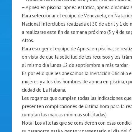
– Apnea en piscina: apnea estática, apnea dinámica s
Para seleccionar el equipo de Venezuela, en Natación
Nacional Interclubes realizada el 30 de abril y 1 de ma
a realizarse este fin de semana próximo (3 y 4 de s
Altos.
Para escoger el equipo de Apnea en piscina, se reali
en vista de que la solicitud de los recursos y los tr
el mismo día lunes 12 de septiembre a más tardar.
Es por ello que les anexamos la Invitación Oficial a
mujeres y a los dos hombres de apnea en piscina, qu
ciudad de La Habana.
Les rogamos que cumplan todas las indicaciones que 
presenten complicaciones de última hora para la real
cumplan las marcas mínimas solicitadas).
Nota: Los atletas que se consideren con esas condicio
su pasaporte está vigente y presentarlo el día del 