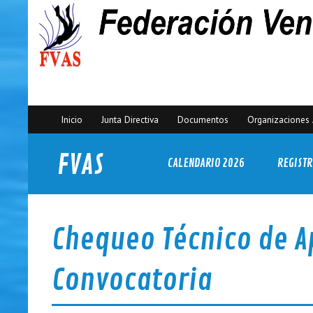
Inicio
Junta Directiva
Documentos
Organizaciones 
FVAS
CALENDARIO 2026
REGISTR
Federación Venezolana de Actividades Subacuáticas
Chequeo Técnico de A
Convocatoria