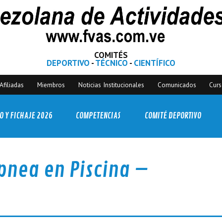
COMITÉS
DEPORTIVO
-
TÉCNICO
-
CIENTÍFICO
Afiliadas
Miembros
Noticias Institucionales
Comunicados
Cur
O Y FICHAJE 2026
COMPETENCIAS
COMITÉ DEPORTIVO
pnea en Piscina –