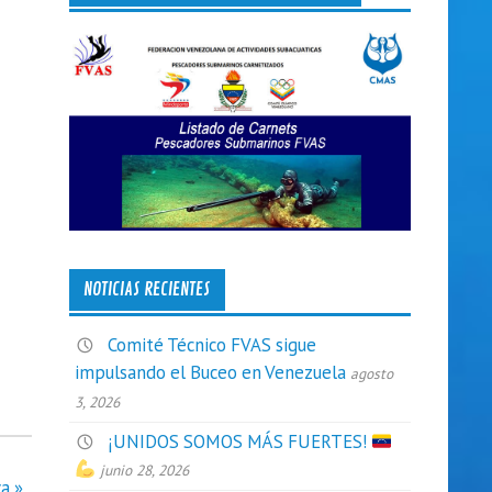
NOTICIAS RECIENTES
Comité Técnico FVAS sigue
impulsando el Buceo en Venezuela
agosto
3, 2026
¡UNIDOS SOMOS MÁS FUERTES!
junio 28, 2026
a »