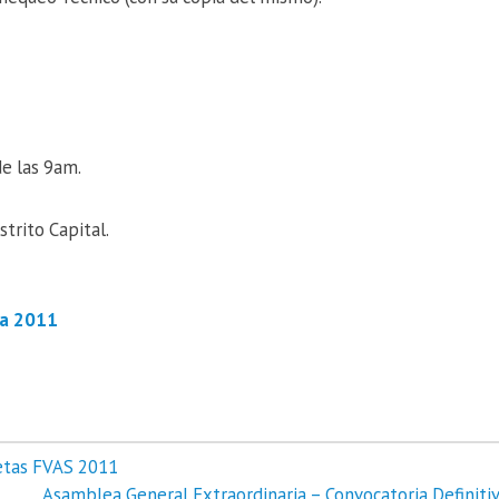
e las 9am.
strito Capital.
na 2011
letas FVAS 2011
Asamblea General Extraordinaria – Convocatoria Definitiv