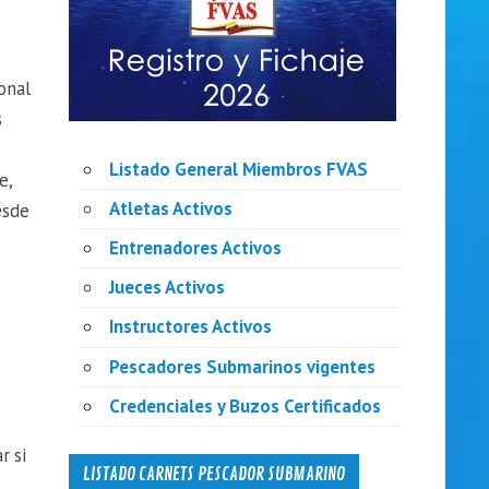
ional
s
Listado General Miembros FVAS
e,
Atletas Activos
esde
Entrenadores Activos
Jueces Activos
Instructores Activos
Pescadores Submarinos vigentes
Credenciales y Buzos Certificados
r si
LISTADO CARNETS PESCADOR SUBMARINO