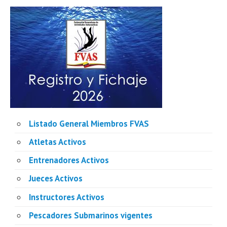
Listado General Miembros FVAS
Atletas Activos
Entrenadores Activos
Jueces Activos
Instructores Activos
Pescadores Submarinos vigentes