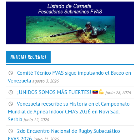
NOTICIAS RECIENTES
Comité Técnico FVAS sigue impulsando el Buceo en
Venezuela
agosto 3, 2026
¡UNIDOS SOMOS MÁS FUERTES!
junio 28, 2026
Venezuela reescribe su Historia en el Campeonato
Mundial de Apnea Indoor CMAS 2026 en Novi Sad,
Serbia
junio 22, 2026
2do Encuentro Nacional de Rugby Subacuático
FVAS 2026
junio 21, 2026