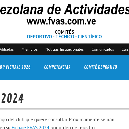
COMITÉS
DEPORTIVO
-
TÉCNICO
-
CIENTÍFICO
Afiliadas
Miembros
Noticias Institucionales
Comunicados
Cur
O Y FICHAJE 2026
COMPETENCIAS
COMITÉ DEPORTIVO
 2024
logo del club que quiere consultar. Próximamente se irán
cen su
Fichaje FVAS 2024
por orden de registro.