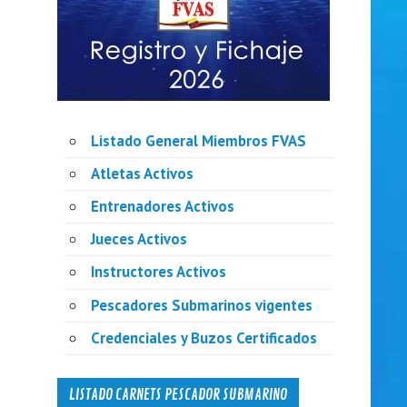
Listado General Miembros FVAS
Atletas Activos
Entrenadores Activos
Jueces Activos
Instructores Activos
Pescadores Submarinos vigentes
Credenciales y Buzos Certificados
LISTADO CARNETS PESCADOR SUBMARINO