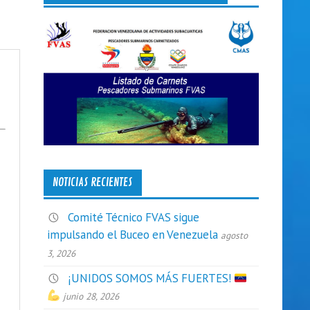
NOTICIAS RECIENTES
Comité Técnico FVAS sigue
impulsando el Buceo en Venezuela
agosto
3, 2026
¡UNIDOS SOMOS MÁS FUERTES!
junio 28, 2026