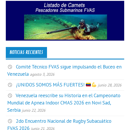
NOTICIAS RECIENTES
Comité Técnico FVAS sigue impulsando el Buceo en
Venezuela
agosto 3, 2026
¡UNIDOS SOMOS MÁS FUERTES!
junio 28, 2026
Venezuela reescribe su Historia en el Campeonato
Mundial de Apnea Indoor CMAS 2026 en Novi Sad,
Serbia
junio 22, 2026
2do Encuentro Nacional de Rugby Subacuático
FVAS 2026
junio 21, 2026