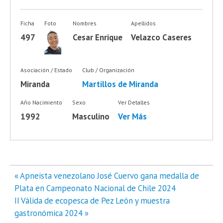
Ficha
Foto
Nombres
Apellidos
497
Cesar Enrique
Velazco Caseres
Asociación / Estado
Club / Organización
Miranda
Martillos de Miranda
Año Nacimiento
Sexo
Ver Detalles
1992
Masculino
Ver Más
Navegación
« Apneista venezolano José Cuervo gana medalla de
de
Plata en Campeonato Nacional de Chile 2024
entradas
II Válida de ecopesca de Pez León y muestra
gastronómica 2024 »