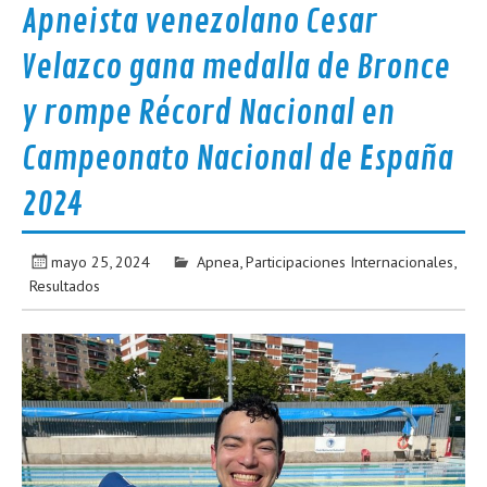
Apneista venezolano Cesar
Velazco gana medalla de Bronce
y rompe Récord Nacional en
Campeonato Nacional de España
2024
mayo 25, 2024
Apnea
,
Participaciones Internacionales
,
Resultados