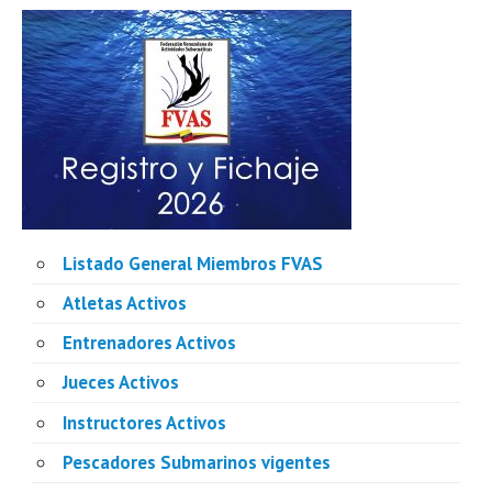
Listado General Miembros FVAS
Atletas Activos
Entrenadores Activos
Jueces Activos
Instructores Activos
Pescadores Submarinos vigentes