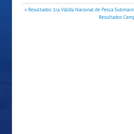
Navegación
« Resultados 1ra. Válida Nacional de Pesca Submar
de
Resultados Camp
entradas