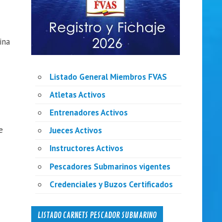
ina
Listado General Miembros FVAS
Atletas Activos
Entrenadores Activos
e
Jueces Activos
Instructores Activos
Pescadores Submarinos vigentes
Credenciales y Buzos Certificados
LISTADO CARNETS PESCADOR SUBMARINO