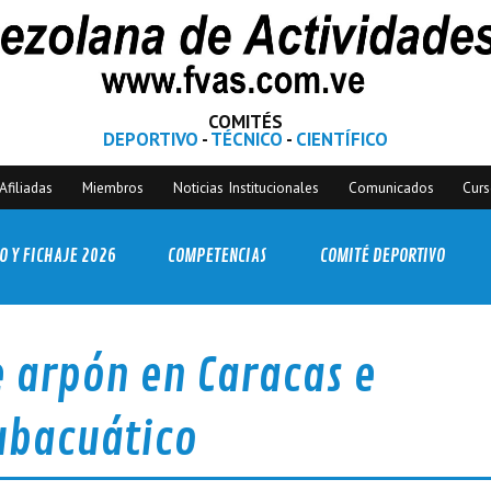
COMITÉS
DEPORTIVO
-
TÉCNICO
-
CIENTÍFICO
Afiliadas
Miembros
Noticias Institucionales
Comunicados
Cur
O Y FICHAJE 2026
COMPETENCIAS
COMITÉ DEPORTIVO
e arpón en Caracas e
Subacuático