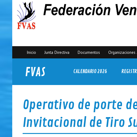
Inicio
Junta Directiva
Documentos
Organizaciones 
FVAS
CALENDARIO 2026
REGISTR
Federación Venezolana de Actividades Subacuáticas
Operativo de porte d
Invitacional de Tiro 