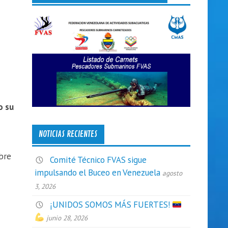
o su
NOTICIAS RECIENTES
mbre
Comité Técnico FVAS sigue
impulsando el Buceo en Venezuela
agosto
3, 2026
¡UNIDOS SOMOS MÁS FUERTES!
junio 28, 2026