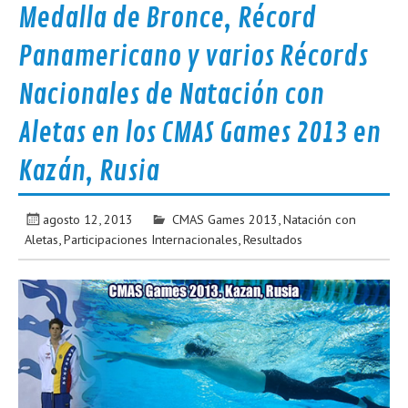
Medalla de Bronce, Récord
Panamericano y varios Récords
Nacionales de Natación con
Aletas en los CMAS Games 2013 en
Kazán, Rusia
agosto 12, 2013
CMAS Games 2013
,
Natación con
Aletas
,
Participaciones Internacionales
,
Resultados