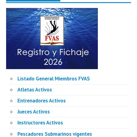
Listado General Miembros FVAS
Atletas Activos
Entrenadores Activos
Jueces Activos
Instructores Activos
Pescadores Submarinos vigentes