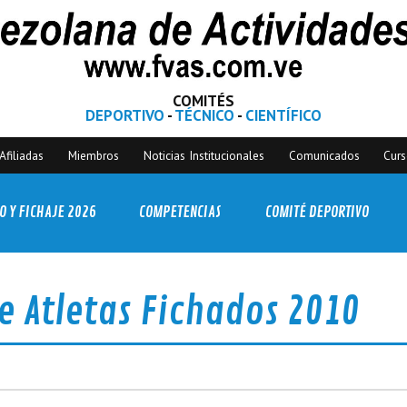
COMITÉS
DEPORTIVO
-
TÉCNICO
-
CIENTÍFICO
Afiliadas
Miembros
Noticias Institucionales
Comunicados
Cur
O Y FICHAJE 2026
COMPETENCIAS
COMITÉ DEPORTIVO
e Atletas Fichados 2010