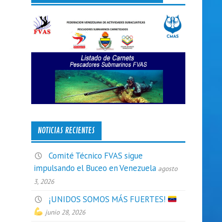
NOTICIAS RECIENTES
Comité Técnico FVAS sigue
impulsando el Buceo en Venezuela
agosto
3, 2026
¡UNIDOS SOMOS MÁS FUERTES!
junio 28, 2026