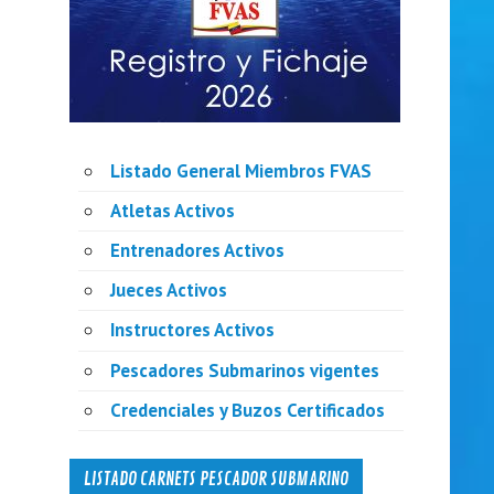
Listado General Miembros FVAS
Atletas Activos
Entrenadores Activos
Jueces Activos
Instructores Activos
Pescadores Submarinos vigentes
Credenciales y Buzos Certificados
LISTADO CARNETS PESCADOR SUBMARINO