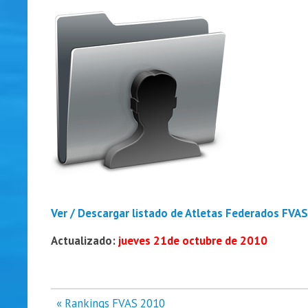
Ver / Descargar listado de Atletas Federados FVA
Actualizado:
jueves 21de octubre de 2010
Navegación
« Rankings FVAS 2010